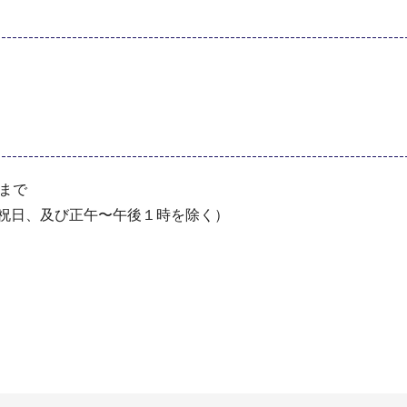
分まで
・祝⽇、及び正午〜午後１時を除く）