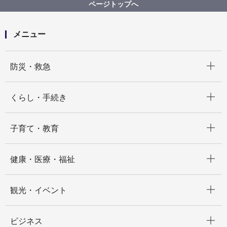
【入札結果掲載】本市施設資源物（古紙）上半期収集
ページトップへ
運搬資源化業務委託（Ｇブロック）
メニュー
開く
防災・救急
開く
くらし・手続き
開く
子育て・教育
開く
健康・医療・福祉
開く
観光・イベント
開く
ビジネス