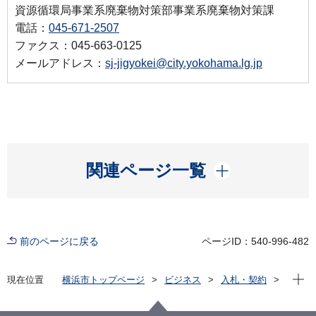
資源循環局事業系廃棄物対策部事業系廃棄物対策課
電話：
045-671-2507
ファクス：045-663-0125
メールアドレス：
sj-jigyokei@city.yokohama.lg.jp
開く
関連ページ一覧
前のページに戻る
ページID：540-996-482
現在位
現在位置
横浜市トップページ
ビジネス
入札・契約
プロポーザル等の発注情報
2022年度
委託
資源循環局