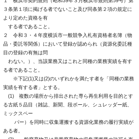
１ 横浜市契約規則（昭和39年３月横浜市規則第59号）第
３条第１項に掲げる者でないこと及び同条第２項の規定に
より定めた資格を有
する者であること。
２ 令和３・４年度横浜市一般競争入札有資格者名簿（物
品・委託等関係）において登録が認められ（資源化委託種
目の登録の有無は問
わない。）、当該業務又はこれと同種の業務実績を有す
る者であること。
※下記(1)又は(2)のいずれかを満たす者を「同種の業務
実績を有する者」とする。
(1) 複数の場所から排出された専ら再生利用を目的とす
る古紙５品目（雑誌、新聞、段ボール、シュレッダー紙、
ミックスペー
パー）を同時に収集運搬する資源化業務の履行実績が
ある者。