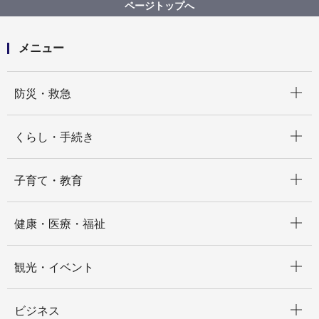
【入札結果掲載】本市施設資源物（古紙）上半期収集
ページトップへ
運搬資源化業務委託（Ｆブロック）
メニュー
開く
防災・救急
開く
くらし・手続き
開く
子育て・教育
開く
健康・医療・福祉
開く
観光・イベント
開く
ビジネス