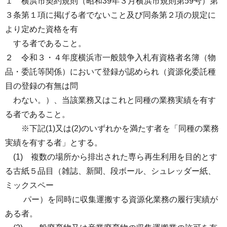
１ 横浜市契約規則（昭和39年３月横浜市規則第59号）第
３条第１項に掲げる者でないこと及び同条第２項の規定に
より定めた資格を有
する者であること。
２ 令和３・４年度横浜市一般競争入札有資格者名簿（物
品・委託等関係）において登録が認められ（資源化委託種
目の登録の有無は問
わない。）、当該業務又はこれと同種の業務実績を有す
る者であること。
※下記(1)又は(2)のいずれかを満たす者を「同種の業務
実績を有する者」とする。
(1) 複数の場所から排出された専ら再生利用を目的とす
る古紙５品目（雑誌、新聞、段ボール、シュレッダー紙、
ミックスペー
パー）を同時に収集運搬する資源化業務の履行実績が
ある者。