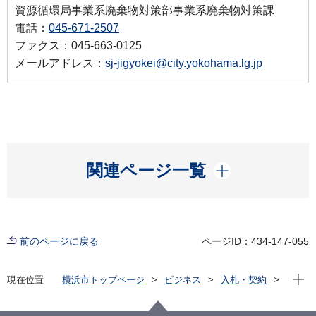
資源循環局事業系廃棄物対策部事業系廃棄物対策課
電話：
045-671-2507
ファクス：045-663-0125
メールアドレス：
sj-jigyokei@city.yokohama.lg.jp
開く
関連ページ一覧
前のページに戻る
ページID：434-147-055
現在位
現在位置
横浜市トップページ
ビジネス
入札・契約
プロポーザル等の発注情報
2022年度
委託
資源循環局