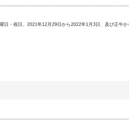
日・祝⽇、2021年12⽉29⽇から2022年1⽉3⽇、及び正午