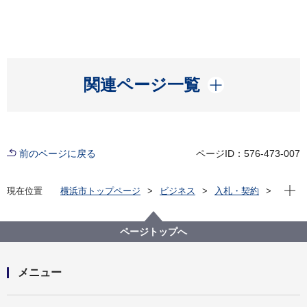
開く
関連ページ一覧
前のページに戻る
ページID：576-473-007
現在位
現在位置
横浜市トップページ
ビジネス
入札・契約
プロポーザル等の発注情報
2022年度
委託
資源循環局
【入札結果掲載】中区プラスチック製容器包装収集運
ページトップへ
搬業務委託
メニュー
開く