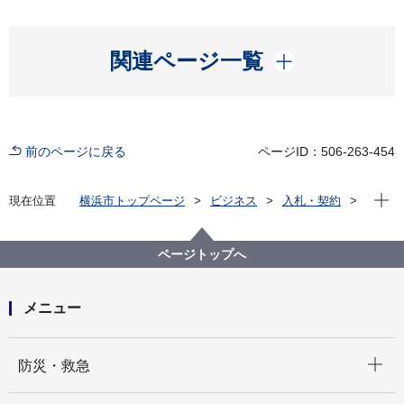
開く
関連ページ一覧
前のページに戻る
ページID：506-263-454
現在位
現在位置
横浜市トップページ
ビジネス
入札・契約
プロポーザル等の発注情報
2022年度
委託
資源循環局
【入札結果掲載】栄ストックヤード内粗大金属類等仕
ページトップへ
分け等業務委託
メニュー
開く
防災・救急
開く