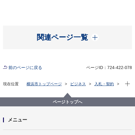
開く
関連ページ一覧
前のページに戻る
ページID：724-422-078
現在位
現在位置
横浜市トップページ
ビジネス
入札・契約
プロポーザル等の発注情報
2022年度
委託
資源循環局
【入札結果掲載】南区プラスチック製容器包装収集運
ページトップへ
搬業務委託
メニュー
開く