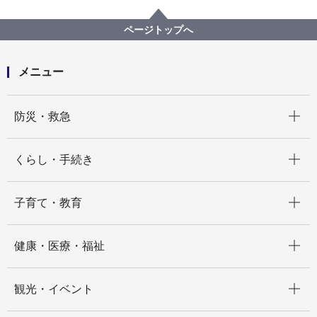
分野別メニュー
消防・救急
防火管理
建物の防火管理などに関すること
スプリンクラー設備を設置している建物関係者の皆様
ページトップへ
へ
メニュー
開く
防災・救急
開く
くらし・手続き
開く
子育て・教育
開く
健康・医療・福祉
開く
観光・イベント