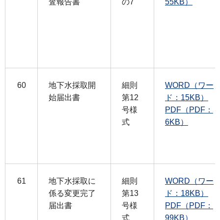
査報告書
の7
55KB）
60
地下水採取開
細則
WORD（ワー
始届出書
第12
ド：15KB）
号様
PDF（PDF：
式
6KB）
61
地下水採取に
細則
WORD（ワー
係る変更完了
第13
ド：18KB）
届出書
号様
PDF（PDF：
式
99KB）