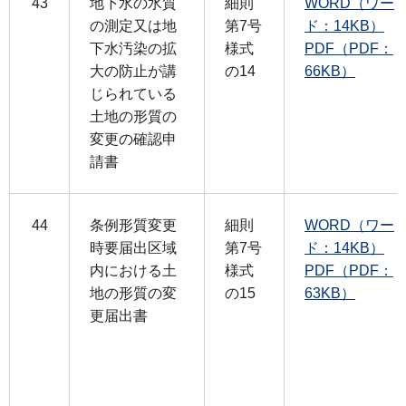
43
地下水の水質
細則
WORD（ワー
の測定又は地
第7号
ド：14KB）
下水汚染の拡
様式
PDF（PDF：
大の防止が講
の14
66KB）
じられている
土地の形質の
変更の確認申
請書
44
条例形質変更
細則
WORD（ワー
時要届出区域
第7号
ド：14KB）
内における土
様式
PDF（PDF：
地の形質の変
の15
63KB）
更届出書