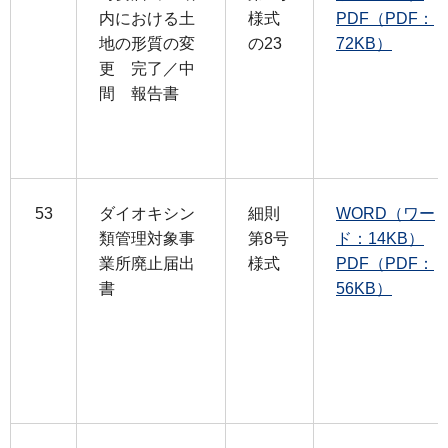
内における土
様式
PDF（PDF：
地の形質の変
の23
72KB）
更 完了／中
間 報告書
53
ダイオキシン
細則
WORD（ワー
類管理対象事
第8号
ド：14KB）
業所廃止届出
様式
PDF（PDF：
書
56KB）