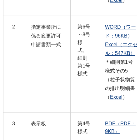
（
Excel
）
2
第6号
指定事業所に
WORD（ワー
～8号
係る変更許可
ド：96KB）
様
申請書類一式
Excel（エクセ
式、
ル：547KB）
細則
＊細則第1号
第1号
様式その5
様式
（粒子状物質
の排出明細書
（
Excel
）
3
表示板
第4号
PDF（PDF：
様式
9KB）