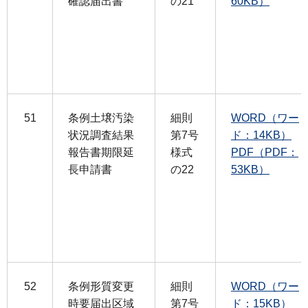
確認届出書
の21
60KB）
51
条例土壌汚染
細則
WORD（ワー
状況調査結果
第7号
ド：14KB）
報告書期限延
様式
PDF（PDF：
長申請書
の22
53KB）
52
条例形質変更
細則
WORD（ワー
時要届出区域
第7号
ド：15KB）