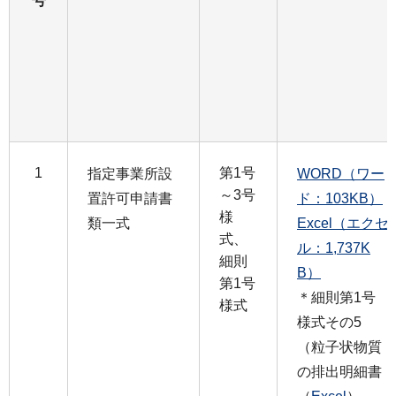
号
1
第1号
指定事業所設
WORD（ワー
～3号
置許可申請書
ド：103KB）
様
類一式
Excel（エクセ
式、
ル：1,737K
細則
B）
第1号
＊細則第1号
様式
様式その5
（粒子状物質
の排出明細書