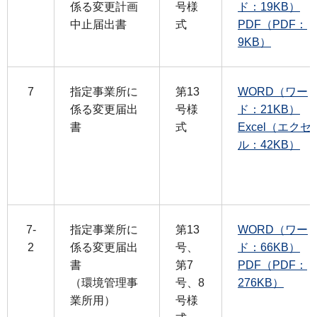
係る変更計画
号様
ド：19KB）
中止届出書
式
PDF（PDF：
9KB）
7
指定事業所に
第13
WORD（ワー
係る変更届出
号様
ド：21KB）
書
式
Excel（エクセ
ル：42KB）
7-
指定事業所に
第13
WORD（ワー
2
係る変更届出
号、
ド：66KB）
書
第7
PDF（PDF：
（環境管理事
号、8
276KB）
業所用）
号様