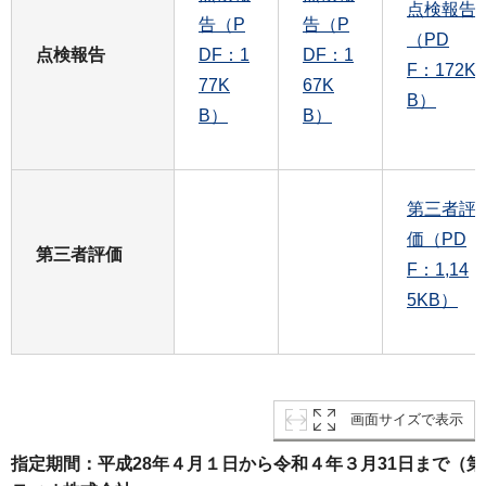
点検報告
告（P
告（P
（PD
点検報告
DF：1
DF：1
F：172K
77K
67K
B）
B）
B）
第三者評
価（PD
第三者評価
F：1,14
5KB）
画面サイズで表示
指定期間：平成28年４月１日から令和４年３月31日まで（