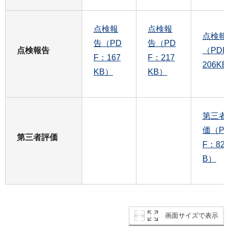
点検報
点検報
点検報
告（PD
告（PD
点検報告
（PDF
F：167
F：217
206K
KB）
KB）
第三者
価（P
第三者評価
F：82
B）
画面サイズで表示