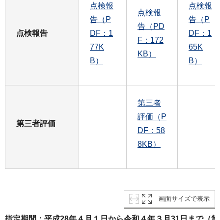
点検報
点検報
点検報
告（P
告（P
告（PD
点検報告
DF：1
DF：1
F：172
77K
65K
KB）
B）
B）
第三者
評価（P
第三者評価
DF：58
8KB）
画面サイズで表示
指定期間：平成28年４月１日から令和４年３月31日まで（