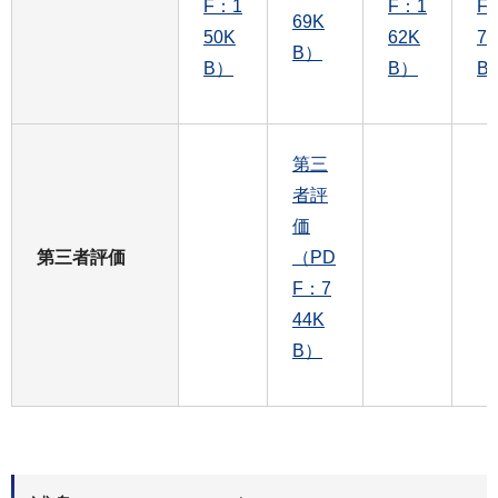
F：1
F：1
F
69K
50K
62K
7
B）
B）
B）
B
第三
者評
価
第三者評価
（PD
F：7
44K
B）