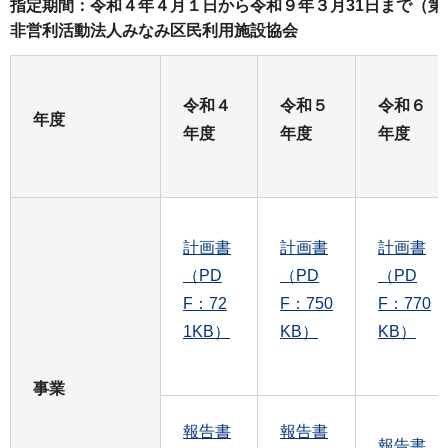
指定期間：令和４年４月１日から令和９年３月31日まで（
非営利活動法人みなみ区民利用施設協会
令和４
令和５
令和６
年度
年度
年度
年度
計画書
計画書
計画書
（PD
（PD
（PD
F：72
F：750
F：770
1KB）
KB）
KB）
事業
報告書
報告書
報告書