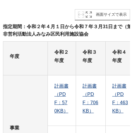
画面サイズで表示
指定期間：令和２年４月１日から令和７年３月31日まで（
非営利活動法人みなみ区民利用施設協会
令和２
令和３
令和４
年度
年度
年度
年度
計画書
計画書
計画書
（PD
（PD
（PD
F：57
F：706
F：463
0KB）
KB）
KB）
事業