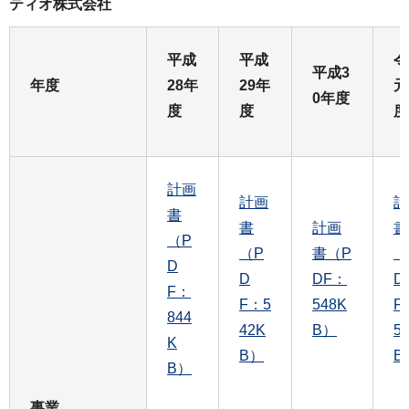
ティオ株式会社
平成
平成
令
平成3
年度
28年
29年
元
0年度
度
度
度
計画
計画
計
書
書
計画
書
（P
（P
書（P
（
D
D
DF：
D
F：
F：5
548K
F
844
42K
B）
5
K
B）
B
B）
事業