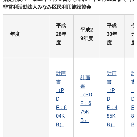
非営利活動法人みなみ区民利用施設協会
平成
平成
令
平成2
年度
28年
30年
元
9年度
度
度
度
計画
計画
計
計画
書
書
書
書
（P
（P
（
（PD
D
D
D
F：6
F：8
F：4
F
75K
04K
85K
8
B）
B）
B）
B