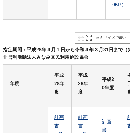
0KB）
画面サイズで表示
指定期間：平成28年４月１日から令和４年３月31日まで（
非営利活動法人みなみ区民利用施設協会
平成
平成
令
平成3
年度
28年
29年
元
0年度
度
度
度
計画
計画
計
計画
書
書
書
書