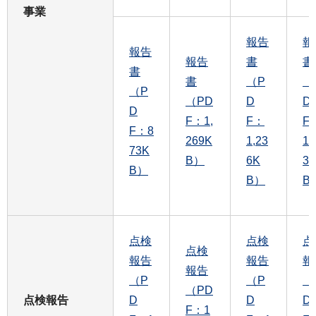
事業
報告
報
報告
報告
書
書
書
書
（P
（
（P
（PD
D
D
D
F：1,
F：
F
F：8
269K
1,23
1,
73K
B）
6K
3
B）
B）
B
点検
点検
点
点検
報告
報告
報
報告
（P
（P
（
（PD
点検報告
D
D
D
F：1