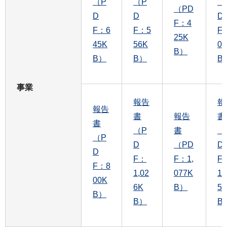
（P
（P
（
（PD
D
D
D
F：4
F：6
F：5
F
25K
45K
56K
0
B）
B）
B）
B
事業
報告
報
報告
書
報告
書
書
（P
書
（
（P
D
（PD
D
D
F：
F：1,
F
F：8
1,02
077K
1,
00K
6K
B）
5
B）
B）
B