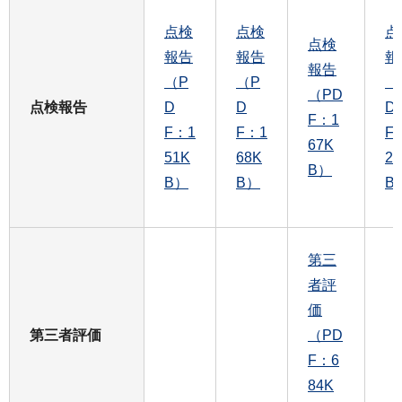
点検
点検
点
点検
報告
報告
報
報告
（P
（P
（
（PD
点検報告
D
D
D
F：1
F：1
F：1
F
67K
51K
68K
2
B）
B）
B）
B
第三
者評
価
第三者評価
（PD
F：6
84K