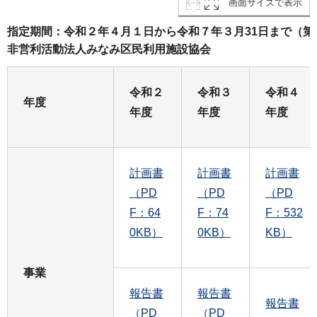
画面サイズで表示
指定期間：令和２年４月１日から令和７年３月31日まで（
非営利活動法人みなみ区民利用施設協会
令和２
令和３
令和４
年度
年度
年度
年度
計画書
計画書
計画書
（PD
（PD
（PD
F：64
F：74
F：532
0KB）
0KB）
KB）
事業
報告書
報告書
報告書
（PD
（PD