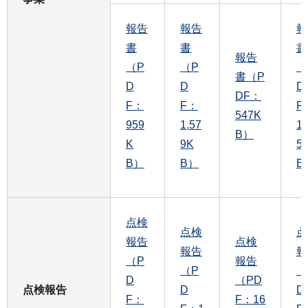
報告
報告
報
書
書
書
報告
（P
（P
（
書（P
D
D
D
DF：
F：
F：
F
547K
959
1,57
1,
B）
K
9K
5
B）
B）
B
点検
点検
点
報告
点検
報告
報
（P
報告
（P
（
D
（PD
点検報告
D
D
F：
F：16