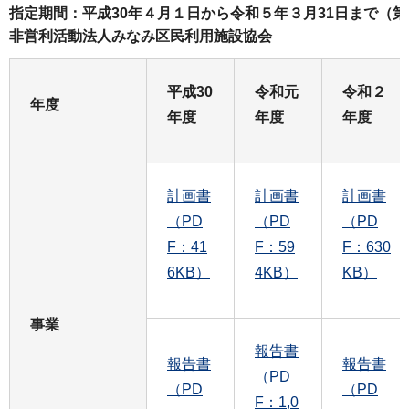
指定期間：平成30年４月１日から令和５年３月31日まで（
非営利活動法人みなみ区民利用施設協会
平成30
令和元
令和２
年度
年度
年度
年度
計画書
計画書
計画書
（PD
（PD
（PD
F：41
F：59
F：630
6KB）
4KB）
KB）
事業
報告書
報告書
報告書
（PD
（PD
（PD
F：1,0