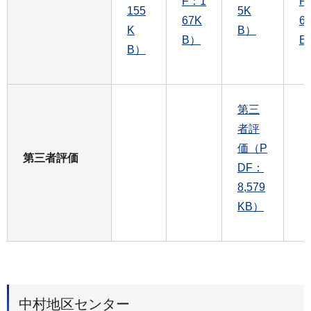
F：1
F
155
5K
67K
6
K
B）
B）
B
B）
第三
者評
価（P
第三者評価
DF：
8,579
KB）
中村地区センター