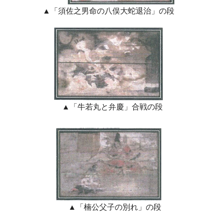
▲「須佐之男命の八俣大蛇退治」の段
▲「牛若丸と弁慶」合戦の段
▲「楠公父子の別れ」の段