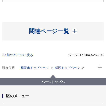
開く
関連ページ一覧
前のページに戻る
ページID：104-525-796
現在位
現在位置
横浜市トップページ
緑区トップページ
区の紹介
緑区遺産
緑区遺産一覧
鴨居杉山神社の絵馬
ページトップへ
区のメニュー