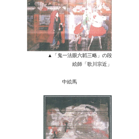
▲「鬼一法眼六韜三略」の段
絵師「歌川宗近」
中絵馬