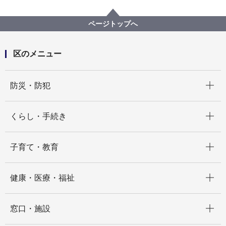
区の紹介
緑区遺産
緑区遺産一覧
東本郷第一公園からの山岳展望
ページトップへ
区のメニュー
開く
防災・防犯
開く
くらし・手続き
開く
子育て・教育
開く
健康・医療・福祉
開く
窓口・施設