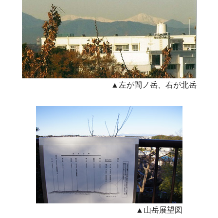
▲左が間ノ岳、右が北岳
▲山岳展望図