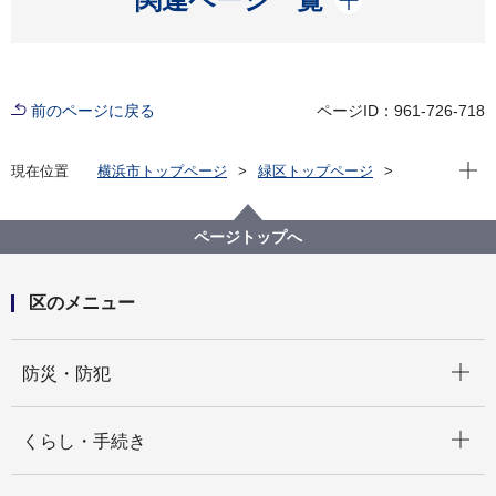
前のページに戻る
ページID：961-726-718
現在位
現在位置
横浜市トップページ
緑区トップページ
区政情報
区長のメッセージ
令和4年度
【第68回】第42回山下マラソン大会と「目からウロ
コ！こんなにスゴイぞ『ラジオ体操』」講座 に参加し
ページトップへ
ました
区のメニュー
開く
防災・防犯
開く
くらし・手続き
開く