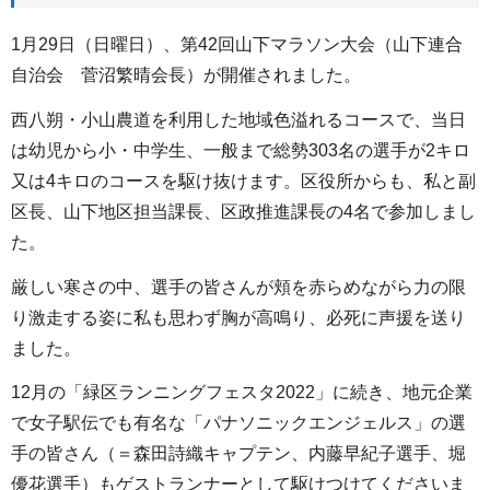
1月29日（日曜日）、第42回山下マラソン大会（山下連合
自治会 菅沼繁晴会長）が開催されました。
西八朔・小山農道を利用した地域色溢れるコースで、当日
は幼児から小・中学生、一般まで総勢303名の選手が2キロ
又は4キロのコースを駆け抜けます。区役所からも、私と副
区長、山下地区担当課長、区政推進課長の4名で参加しまし
た。
厳しい寒さの中、選手の皆さんが頬を赤らめながら力の限
り激走する姿に私も思わず胸が高鳴り、必死に声援を送り
ました。
12月の「緑区ランニングフェスタ2022」に続き、地元企業
で女子駅伝でも有名な「パナソニックエンジェルス」の選
手の皆さん（＝森田詩織キャプテン、内藤早紀子選手、堀
優花選手）もゲストランナーとして駆けつけてくださいま