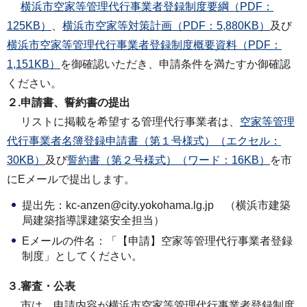
横浜市空家等管理代行事業者登録制度要綱（PDF：
125KB）
、
横浜市空家等対策計画（PDF：5,880KB）
及び
横浜市空家等管理代行事業者登録制度概要資料（PDF：
1,151KB）
を御確認いただき、申請条件を満たすか御確認
ください。
２.申請書、誓約書の提出
リストに掲載を希望する管理代行事業者は、
空家等管理
代行事業者名簿登録申請書（第１号様式）（エクセル：
30KB）
及び
誓約書（第２号様式）（ワード：16KB）
を市
にEメールで提出します。
提出先：kc-anzen@city.yokohama.lg.jp （横浜市建築
局建築指導課建築安全担当）
Eメールの件名：「【申請】空家等管理代行事業者登録
制度」としてください。
３.審査・公表
市は、申請内容が横浜市空家等管理代行事業者登録制度