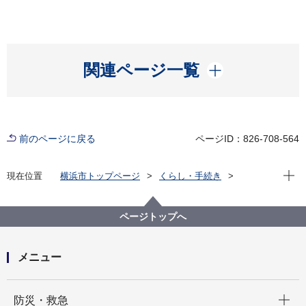
開く
関連ページ一覧
前のページに戻る
ページID：826-708-564
現在位
現在位置
横浜市トップページ
くらし・手続き
住まい・暮らし
住宅
住宅に関する各種支援制度等
空家対策
空家等の管理を代行する事業者リストを掲載していま
ページトップへ
す
メニュー
開く
防災・救急