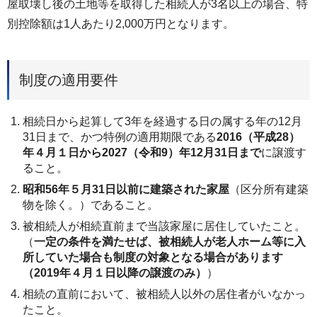
屋取壊し後の土地等を取得した相続人が3名以上の場合、特
別控除額は1人あたり2,000万円となります。
制度の適用要件
相続日から起算して3年を経過する日の属する年の12月
31日まで、かつ特例の適用期限である
2016（平成28）
年４月１日から2027（令和9）年12月31日まで
に譲渡す
ること。
昭和56年５月31日以前に建築された家屋
（区分所有建築
物を除く。）であること。
被相続人が相続直前まで当該家屋に居住していたこと。
（
一定の条件を満たせば、被相続人が老人ホーム等に入
所していた場合も制度の対象となる場合があります
（2019年４月１日以降の譲渡のみ）
）
相続の直前において、被相続人以外の居住者がいなかっ
たこと。