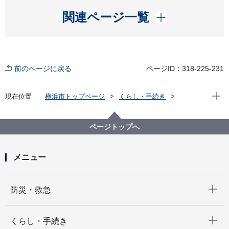
開く
関連ページ一覧
前のページに戻る
ページID：318-225-231
現在位
現在位置
横浜市トップページ
くらし・手続き
住まい・暮らし
住宅
住宅に関する各種支援制度等
空家対策
空き家の発生を抑制するための特例措置（空き家の譲
ページトップへ
渡所得の3,000万円特別控除）
メニュー
開く
防災・救急
開く
くらし・手続き