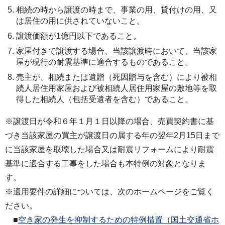
相続の時から譲渡の時まで、事業の用、貸付けの用、又
は居住の用に供されていないこと。
譲渡価額が1億円以下であること。
家屋付きで譲渡する場合、当該譲渡時において、当該家
屋が現行の耐震基準に適合するものであること。
売主が、相続または遺贈（死因贈与を含む）により被相
続人居住用家屋および被相続人居住用家屋の敷地等を取
得した相続人（包括受遺者を含む）であること。
※譲渡日が令和６年１月１日以降の場合、売買契約書に基
づき当該家屋の買主が譲渡日の属する年の翌年2月15日まで
に当該家屋を取壊した場合又は耐震リフォームにより耐震
基準に適合する工事をした場合も本特例の対象となりま
す。
※適用要件の詳細については、次のホームページをご覧く
ださい。
■
空き家の発生を抑制するための特例措置（国土交通省ホ