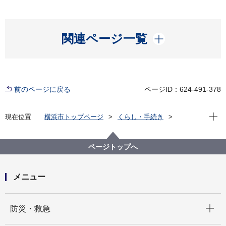
開く
関連ページ一覧
前のページに戻る
ページID：624-491-378
現在位
現在位置
横浜市トップページ
くらし・手続き
住まい・暮らし
住宅
住宅に関する各種支援制度等
空家対策
空家に関するセミナーのご案内
ページトップへ
メニュー
開く
防災・救急