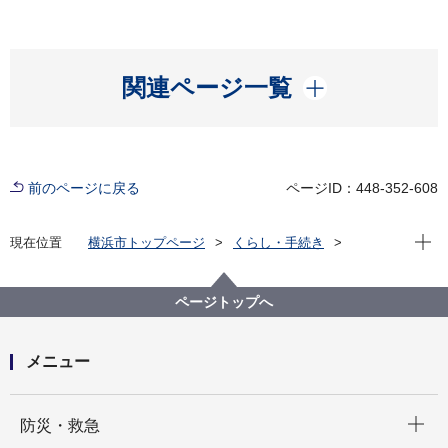
開く
関連ページ一覧
前のページに戻る
ページID：448-352-608
現在位
現在位置
横浜市トップページ
くらし・手続き
住まい・暮らし
住宅
住宅に関する各種支援制度等
空家対策
空家予防コンシェル「手軽に無料で『実家のみらい』
ページトップへ
を考えられます！」【LINE公式アカウント】
メニュー
開く
防災・救急