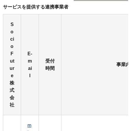
サービスを提供する連携事業者
S
o
ci
o
F
E-
ut
m
受付
事業内
ur
ai
時間
e
l
株
式
会
社
m