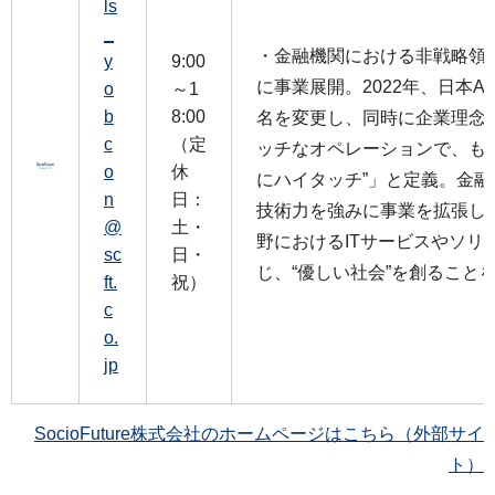
ls
_
・金融機関における非戦略領
y
9:00
に事業展開。2022年、日本ATMか
o
～1
b
8:00
名を変更し、同時に企業理念
c
（定
ッチなオペレーションで、も
o
休
にハイタッチ”」と定義。金
n
日：
技術力を強みに事業を拡張し
@
土・
野におけるITサービスやソリ
sc
日・
じ、“優しい社会”を創ること
ft.
祝）
c
o.
jp
SocioFuture株式会社のホームページはこちら（外部サイ
ト）