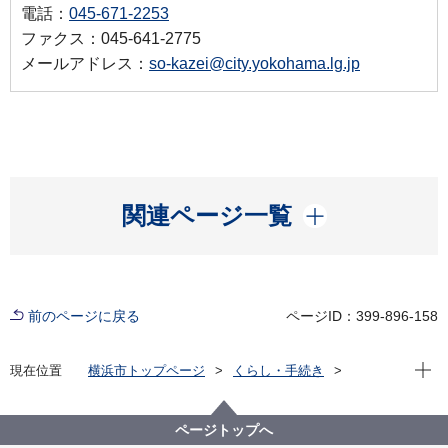
電話：
045-671-2253
ファクス：045-641-2775
メールアドレス：
so-kazei@city.yokohama.lg.jp
開く
関連ページ一覧
前のページに戻る
ページID：399-896-158
現在位
現在位置
横浜市トップページ
くらし・手続き
戸籍・税・保険
税金
横浜市の市税
個人の市民税・県民税
寄附金税額控除（ふるさと納税）について
ページトップへ