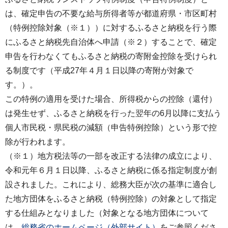
は、確定申告の不要な給与所得者等が都道府県・市区町村
（特例控除対象（※１））に対するふるさと納税を行う際
にふるさと納税先自治体へ申請（※２）することで、確定
申告を行わなくてもふるさと納税の寄附金控除を受けられ
る制度です（平成27年４月１日以降の寄附が対象で
す。）。
この特例の適用を受けた場合、所得税からの控除（還付）
は発生せず、ふるさと納税を行った翌年の6月以降に支払う
個人市民税・県民税の減額（申告特例控除）という形で控
除が行われます。
（※１）地方税法等の一部を改正する法律の成立により、
令和元年６月１日以降、ふるさと納税に係る指定制度が創
設されました。これにより、総務大臣が次の基準に適合し
た地方団体をふるさと納税（特例控除）の対象として指定
する仕組みとなりました（対象となる地方団体について
は、
総務省のホームページ（外部サイト）
をご参照くださ