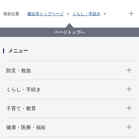
現在位
現在位置
横浜市トップページ
くらし・手続き
戸籍・税・保険
税金
横浜市の市税
個人の市民税・県民税
個人の市民税・県民税（概要）
ページトップへ
メニュー
開く
防災・救急
開く
くらし・手続き
開く
子育て・教育
開く
健康・医療・福祉