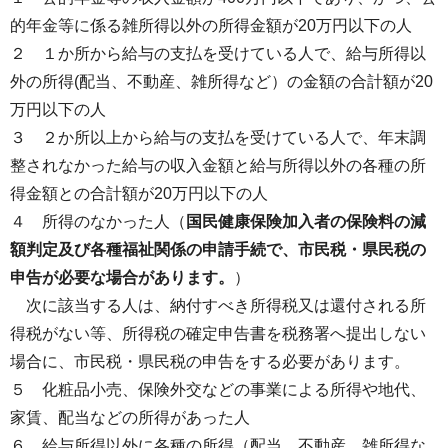
的年金等に係る雑所得以外の所得金額が20万円以下の人
２ １か所から給与の支払を受けている人で、給与所得以
外の所得(配当、不動産、雑所得など）の金額の合計額が20
万円以下の人
３ ２か所以上から給与の支払を受けている人で、年末調
整されなかった給与の収入金額と給与所得以外の各種の所
得金額との合計額が20万円以下の人
４ 所得のなかった人（
国民健康保険加入者の保険料の減
額判定及び各種福祉関係の申請手続で、市民税・県民税の
申告が必要な場合があります。
）
次に該当する人は、納付すべき所得税又は還付される所
得税がない等、所得税の確定申告書を税務署へ提出しない
場合に、市民税・県民税の申告をする必要があります。
５ 化粧品小売、保険外交などの事業による所得や地代、
家賃、配当などの所得があった人
６ 給与所得以外に各種の所得（配当、不動産、雑所得な