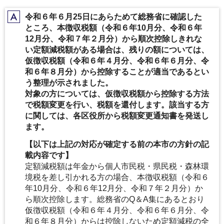
令和６年６月25日にあらためて総務省に確認した
A
ところ、本徴収税額（令和６年10月分、令和６年
12月分、令和７年２月分）から順次控除しきれな
い定額減税額がある場合は、残りの額については、
仮徴収税額（令和６年４月分、令和６年６月分、令
和６年８月分）から控除することが適当であるとい
う整理が示されました。
対象の方については、仮徴収税額から控除する方法
で税額変更を行い、税額を還付します。該当する方
に関しては、各区役所から税額変更通知書を発送し
ます。
【以下は上記の対応が確定する前の本市の方針の記
載内容です】
定額減税額は年金から個人市民税・県民税・森林環
境税を差し引かれる方の場合、本徴収税額（令和６
年10月分、令和６年12月分、令和７年２月分）か
ら順次控除します。総務省のQ＆A集にあるとおり
仮徴収税額（令和６年４月分、令和６年６月分、令
和６年８月分）からは控除しないため定額減税の全