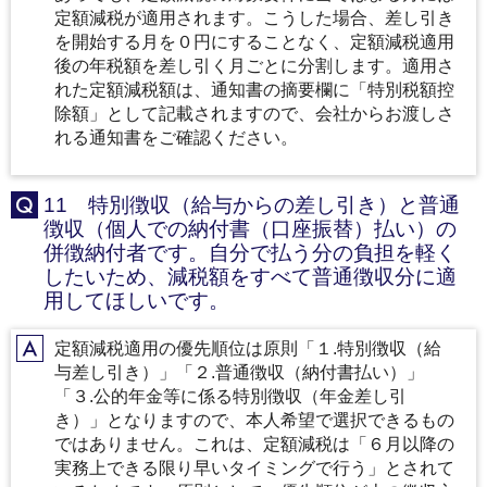
定額減税が適用されます。こうした場合、差し引き
を開始する月を０円にすることなく、定額減税適用
後の年税額を差し引く月ごとに分割します。適用さ
れた定額減税額は、通知書の摘要欄に「特別税額控
除額」として記載されますので、会社からお渡しさ
れる通知書をご確認ください。
11 特別徴収（給与からの差し引き）と普通
Q
徴収（個人での納付書（口座振替）払い）の
併徴納付者です。自分で払う分の負担を軽く
したいため、減税額をすべて普通徴収分に適
用してほしいです。
定額減税適用の優先順位は原則「１.特別徴収（給
A
与差し引き）」「２.普通徴収（納付書払い）」
「３.公的年金等に係る特別徴収（年金差し引
き）」となりますので、本人希望で選択できるもの
ではありません。これは、定額減税は「６月以降の
実務上できる限り早いタイミングで行う」とされて