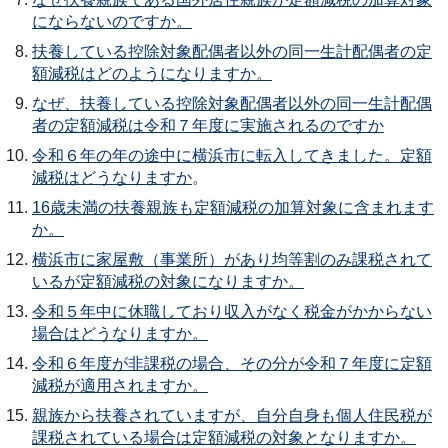
にならないのですか。
扶養している控除対象配偶者以外の同一生計配偶者の定
額減税はどのようになりますか。
なぜ、扶養している控除対象配偶者以外の同一生計配偶
者の定額減税は令和７年度に実施されるのですか
令和６年の年の途中に横浜市に転入してきました。定額
減税はどうなりますか
。
16歳未満の扶養親族も定額減税の加算対象に含まれます
か。
横浜市に家屋敷（事業所）があり均等割のみ課税されて
いるが定額減税の対象になりますか。
令和５年中に休職しており収入がなく税金がかからない
場合はどうなりますか。
令和６年度が非課税の場合、その分が令和７年度に定額
減税が適用されますか。
親族から扶養されていますが、自分自身も個人住民税が
課税されている場合は定額減税の対象となりますか。