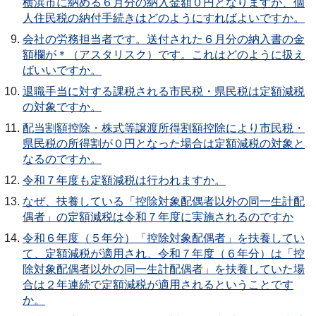
横浜市に納める６月分の納入金額０円となりますが、個
人住民税の納付手続きはどのようにすればよいですか。
会社の労務担当者です。送付された６月分の納入書の金
額欄が＊（アスタリスク）です。これはどのように扱え
ばいいですか。
退職手当に対する課税される市民税・県民税は定額減税
の対象ですか。
配当割額控除・株式等譲渡所得割額控除により市民税・
県民税の所得割が０円となった場合は定額減税の対象と
なるのですか。
令和７年度も定額減税は行われますか。
なぜ、扶養している「控除対象配偶者以外の同一生計配
偶者」の定額減税は令和７年度に実施されるのですか
令和６年度（５年分）「控除対象配偶者」を扶養してい
て、定額減税が適用され、令和７年度（６年分）は「控
除対象配偶者以外の同一生計配偶者」を扶養していた場
合は２年連続で定額減税が適用されるということです
か。