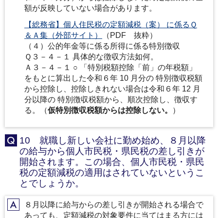
額が反映していない場合があります。
【総務省】個人住民税の定額減税（案） に係るＱ
＆Ａ集（外部サイト）
（PDF 抜粋）
（４）公的年金等に係る所得に係る特別徴収
Ｑ３－４－１ 具体的な徴収方法如何。
Ａ３－４－１ ○ 「特別税額控除「前」の年税額」
をもとに算出した令和６年 10 月分の 特別徴収税額
から控除し、控除しきれない場合は令和６年 12 月
分以降の 特別徴収税額から、順次控除し、徴収す
る。（
仮特別徴収税額からは控除しない。
）
10 就職し新しい会社に勤め始め、８月以降
Q
の給与から個人市民税・県民税の差し引きが
開始されます。この場合、個人市民税・県民
税の定額減税の適用はされていないというこ
とでしょうか。
８月以降に給与からの差し引きが開始される場合で
A
あっても、定額減税の対象要件に当てはまる方には