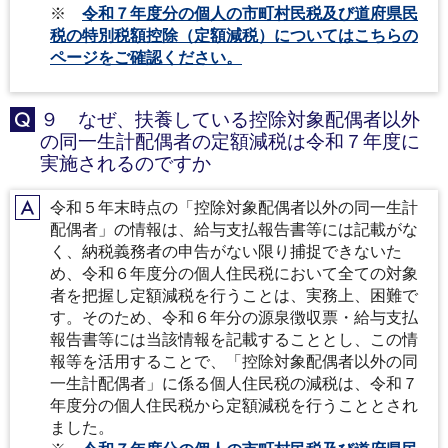
※
令和７年度分の個人の市町村民税及び道府県民
税の特別税額控除（定額減税）についてはこちらの
ページをご確認ください。
９ なぜ、扶養している控除対象配偶者以外
Q
の同一生計配偶者の定額減税は令和７年度に
実施されるのですか
令和５年末時点の「控除対象配偶者以外の同一生計
A
配偶者」の情報は、給与支払報告書等には記載がな
く、納税義務者の申告がない限り捕捉できないた
め、令和６年度分の個人住民税において全ての対象
者を把握し定額減税を行うことは、実務上、困難で
す。そのため、令和６年分の源泉徴収票・給与支払
報告書等には当該情報を記載することとし、この情
報等を活用することで、「控除対象配偶者以外の同
一生計配偶者」に係る個人住民税の減税は、令和７
年度分の個人住民税から定額減税を行うこととされ
ました。