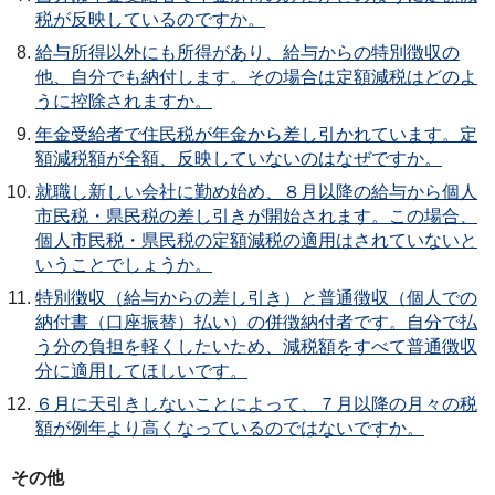
税が反映しているのですか。
給与所得以外にも所得があり、給与からの特別徴収の
他、自分でも納付します。その場合は定額減税はどのよ
うに控除されますか。
年金受給者で住民税が年金から差し引かれています。定
額減税額が全額、反映していないのはなぜですか。
就職し新しい会社に勤め始め、８月以降の給与から個人
市民税・県民税の差し引きが開始されます。この場合、
個人市民税・県民税の定額減税の適用はされていないと
いうことでしょうか。
特別徴収（給与からの差し引き）と普通徴収（個人での
納付書（口座振替）払い）の併徴納付者です。自分で払
う分の負担を軽くしたいため、減税額をすべて普通徴収
分に適用してほしいです。
６月に天引きしないことによって、７月以降の月々の税
額が例年より高くなっているのではないですか。
その他