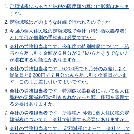
定額減税はふるさと納税の限度額の算出に影響はありま
すか。
定額減税はどのような経緯で行われるのですか
今回の個人住民税の定額減税で会社（特別徴収義務者）
として何か個別の手続きは必要ですか。
会社の労務担当者です。今年度の特別徴収について、給
与から差し引く金額が６月分が０円の方とそうでない方
が混在する可能性がありますか。
会社の労務担当者です。6,200円で６月分のみ差し引く
従業員と6,200円で７月分のみを差し引く従業員がいま
す。このまま差し引いてよいですか。
会社の労務担当者です。特別徴収義務者において個人住
民税の定額減税額の引ききれなかった額、残額を管理す
る必要はありますか。
会社の労務担当者です。所得税と同様に個人住民税の定
額減税についても、会社で計算する必要はありますか。
会社の労務担当者です。 定額減税によって、会社として