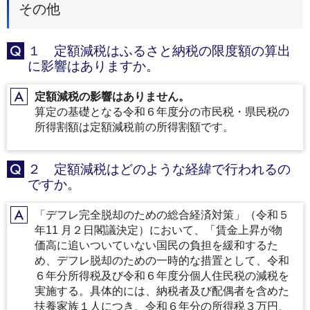
その他
１ 定額減税はふるさと納税の限度額の算出
Q
に影響はありますか。
定額減税の影響はありません。
A
算定の基礎となる令和６年度分の市民税・県民税の
所得割額は定額減税前の所得割額です。
２ 定額減税はどのような経緯で行われるの
Q
ですか。
「デフレ完全脱却のための総合経済対策」（令和５
A
年11 月２日閣議決定）において、「賃金上昇が物
価高に追いついていない国民の負担を緩和するた
め、デフレ脱却のための一時的な措置として、令和
６年分所得税及び令和６年度分個人住民税の減税を
実施する。具体的には、納税者及び配偶者を含めた
扶養家族１人につき、令和６年分の所得税３万円、