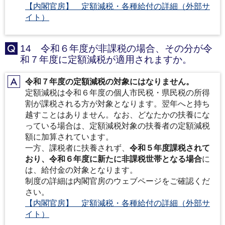
【内閣官房】 定額減税・各種給付の詳細（外部サ
イト）
14 令和６年度が非課税の場合、その分が令
Q
和７年度に定額減税が適用されますか。
令和７年度の定額減税の対象にはなりません。
A
定額減税は令和６年度の個人市民税・県民税の所得
割が課税される方が対象となります。翌年へと持ち
越すことはありません。なお、どなたかの扶養にな
っている場合は、定額減税対象の扶養者の定額減税
額に加算されています。
一方、課税者に扶養されず、
令和５年度課税されて
おり、令和６年度に新たに非課税世帯となる場合
に
は、給付金の対象となります。
制度の詳細は内閣官房のウェブページをご確認くだ
さい。
【内閣官房】 定額減税・各種給付の詳細（外部サ
イト）