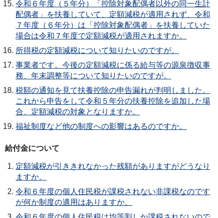
令和６年度（５年分）「控除対象配偶者以外の同一生計
配偶者」を扶養していて、定額減税が適用されず、令和
７年度（６年分）は「控除対象配偶者」を扶養していた
場合は令和７年度で定額減税が適用されますか。
所得税の定額減税について知りたいのですが。
事業者です。今後の定額減税に係る給与等の源泉徴収事
務、年末調整等について知りたいのですが。
税額の通知を見て扶養控除の申告漏れが判明しました。
これから申告をして令和５年分の扶養控除を追加した場
合、定額減税の対象となりますか。
福祉制度など他の制度への影響はあるのですか。
給付金について
定額減税が引ききれなかった残額がありますがどうなり
ますか。
令和６年度の個人住民税が課税されない非課税なのです
が何か制度の適用はありますか。
令和６年度の個人住民税は均等割しか課税されないので