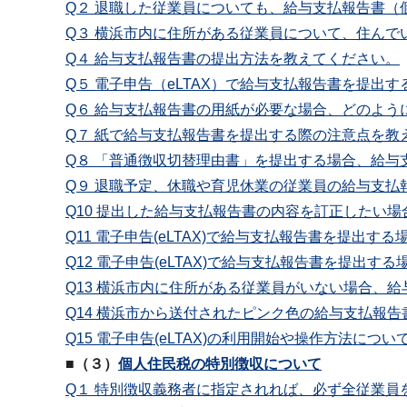
Q２ 退職した従業員についても、給与支払報告書（
Q３ 横浜市内に住所がある従業員について、住ん
Q４ 給与支払報告書の提出方法を教えてください。
Q５ 電子申告（eLTAX）で給与支払報告書を提出
Q６ 給与支払報告書の用紙が必要な場合、どのよう
Q７ 紙で給与支払報告書を提出する際の注意点を教
Q８ 「普通徴収切替理由書」を提出する場合、給
Q９ 退職予定、休職や育児休業の従業員の給与支払
Q10 提出した給与支払報告書の内容を訂正したい
Q11 電子申告(eLTAX)で給与支払報告書を提
Q12 電子申告(eLTAX)で給与支払報告書を提出
Q13 横浜市内に住所がある従業員がいない場合、
Q14 横浜市から送付されたピンク色の給与支払報
Q15 電子申告(eLTAX)の利用開始や操作方法に
■（３）
個人住民税の特別徴収について
Q１ 特別徴収義務者に指定されれば、必ず全従業員