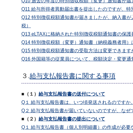
Q10 過去の年度の特別徴収税額（変更）通知書が
Q11 給与所得者異動届出書を提出したのですが、
Q12 特別徴収税額通知書が届きましたが、納入書
税）
Q13 eLTAXに格納された特別徴収税額通知書の保
Q14 特別徴収税額（変更）通知書（納税義務者用
Q15 特別徴収税額通知書の受取方法は変更できます
Q16 外国籍等の従業員について、税額決定・変更
３.
給与支払報告書に関する事項
■（１）
給与支払報告書の送付について
Q１ 給与支払報告書は、いつ頃発送されるのですか
Q２ 給与支払報告書が届いていないのですが、なぜ
■（２）
給与支払報告書の提出について
Q１ 給与支払報告書（個人別明細書）の作成が必要