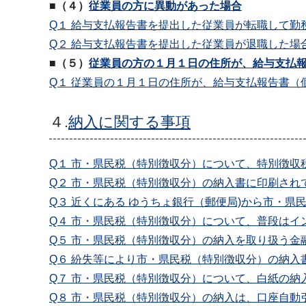
■（４）
従業員の方に異動があった場合
Q１ 給与支払報告書を提出した従業員が転職して
Q２ 給与支払報告書を提出した従業員が退職した
■（５）
従業員の方の１月１日の住所が、給与支払
Q１ 従業員の１月１日の住所が、給与支払報告書
４.
納入に関する事項
Q１ 市・県民税（特別徴収分）について、特別徴
Q２ 市・県民税（特別徴収分）の納入書に印刷さ
Q３ 近くにある ゆうちょ銀行（郵便局)から市・
Q４ 市・県民税（特別徴収分）について、普段は
Q５ 市・県民税（特別徴収分）の納入を取り扱う金
Q６ 紛失等により市・県民税（特別徴収分）の納入
Q７ 市・県民税（特別徴収分）について、白紙の納
Q８ 市・県民税（特別徴収分）の納入は、口座自動