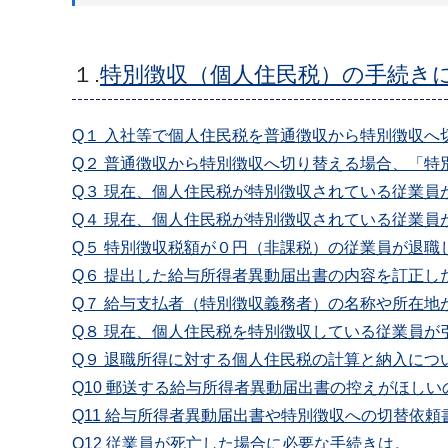
１.
特別徴収（個人住民税）の手続き
Q１ 入社等で個人住民税を普通徴収から特別徴収へ
Q２ 普通徴収から特別徴収へ切り替える場合、「
Q３ 現在、個人住民税が特別徴収されている従業
Q４ 現在、個人住民税が特別徴収されている従業員
Q５ 特別徴収税額が０円（非課税）の従業員が退
Q６ 提出した給与所得者異動届出書の内容を訂正
Q７ 給与支払者（特別徴収義務者）の名称や所在地
Q８ 現在、個人住民税を特別徴収している従業員が
Q９ 退職所得に対する個人住民税の計算と納入につ
Q10 郵送する給与所得者異動届出書の控えがほし
Q11 給与所得者異動届出書や特別徴収への切替依
Q12 従業員が死亡した場合に必要な手続きは。