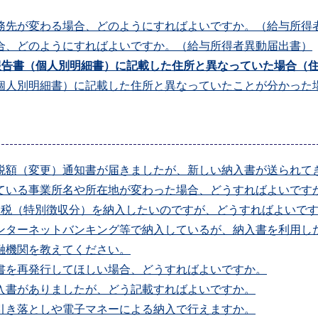
勤務先が変わる場合、どのようにすればよいですか。（給与所得
場合、どのようにすればよいですか。（給与所得者異動届出書）
報告書（個人別明細書）に記載した住所と異なっていた場合（
（個人別明細書）に記載した住所と異なっていたことが分かった
収税額（変更）通知書が届きましたが、新しい納入書が送られて
れている事業所名や所在地が変わった場合、どうすればよいです
県民税（特別徴収分）を納入したいのですが、どうすればよいで
インターネットバンキング等で納入しているが、納入書を利用し
融機関を教えてください。
書を再発行してほしい場合、どうすればよいですか。
入書がありましたが、どう記載すればよいですか。
引き落としや電子マネーによる納入で行えますか。