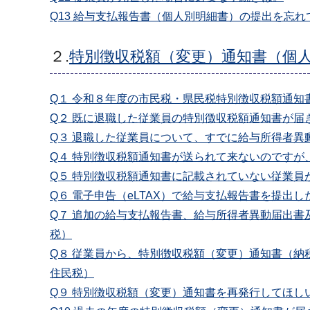
Q13 給与支払報告書（個人別明細書）の提出を忘
２.
特別徴収税額（変更）通知書（個
Q１ 令和８年度の市民税・県民税特別徴収税額通知
Q２ 既に退職した従業員の特別徴収税額通知書が届
Q３ 退職した従業員について、すでに給与所得者
Q４ 特別徴収税額通知書が送られて来ないのですが
Q５ 特別徴収税額通知書に記載されていない従業員
Q６ 電子申告（eLTAX）で給与支払報告書を提
Q７ 追加の給与支払報告書、給与所得者異動届出
税）
Q８ 従業員から、特別徴収税額（変更）通知書（
住民税）
Q９ 特別徴収税額（変更）通知書を再発行してほ