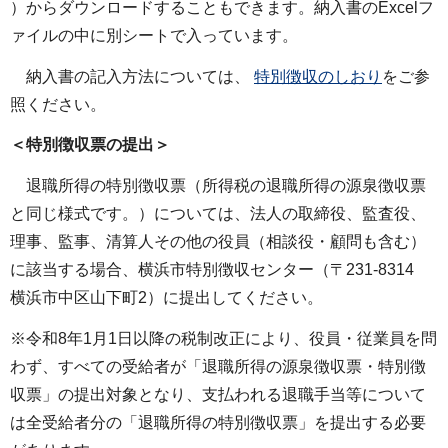
）からダウンロードすることもできます。納入書のExcelフ
ァイルの中に別シートで入っています。
納入書の記入方法については、
特別徴収のしおり
をご参
照ください。
＜特別徴収票の提出＞
退職所得の特別徴収票（所得税の退職所得の源泉徴収票
と同じ様式です。）については、法人の取締役、監査役、
理事、監事、清算人その他の役員（相談役・顧問も含む）
に該当する場合、横浜市特別徴収センター（〒231-8314
横浜市中区山下町2）に提出してください。
※令和8年1月1日以降の税制改正により、役員・従業員を問
わず、すべての受給者が「退職所得の源泉徴収票・特別徴
収票」の提出対象となり、支払われる退職手当等について
は全受給者分の「退職所得の特別徴収票」を提出する必要