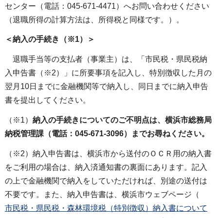
センター（電話：045-671-4471）へお問い合わせください
（退職所得の計算方法は、所得税と同様です。）。
＜納入の手続き（※1）＞
退職手当等の支払者（事業主）は、「市民税・県民税納
入申告書（※2）」に所要事項を記入し、特別徴収した月の
翌月10日までに金融機関等で納入し、同日までに納入申告
書を提出してください。
（※1）
納入の手続きについてのご不明点は、横浜市総務局
納税管理課（電話：045-671-3096）までお尋ねください。
（※2）納入申告書は、横浜市から送付のＯＣＲ用の納入書
をご利用の場合は、納入済通知書の裏面にあります。記入
の上で金融機関で納入をしていただければ、別途の送付は
不要です。また、納入申告書は、横浜市ウェブページ（
市民税・県民税・森林環境税（特別徴収）納入書について