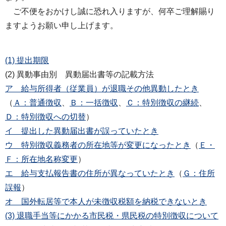
ご不便をおかけし誠に恐れ入りますが、何卒ご理解賜り
ますようお願い申し上げます。
(1) 提出期限
(2) 異動事由別 異動届出書等の記載方法
ア 給与所得者（従業員）が退職その他異動したとき
（
Ａ：普通徴収
、
Ｂ：一括徴収
、
Ｃ：特別徴収の継続
、
Ｄ：特別徴収への切替
）
イ 提出した異動届出書が誤っていたとき
ウ 特別徴収義務者の所在地等が変更になったとき
（
Ｅ・
Ｆ：所在地名称変更
）
エ 給与支払報告書の住所が異なっていたとき
（
Ｇ：住所
誤報
）
オ 国外転居等で本人が未徴収税額を納税できないとき
(3) 退職手当等にかかる市民税・県民税の特別徴収について