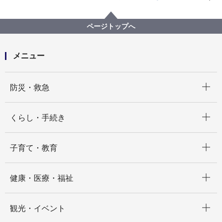
戸籍・税・保険
税金
事業者向け情報
横浜市の市税（事業者向け）
個人の市民税特別徴収に関すること
ページトップへ
個人の市民税特別徴収に関する異動届・切替依頼書の
提出（通知の発送まで通常よりお時間をいただいてお
ります）
メニュー
開く
防災・救急
開く
くらし・手続き
開く
子育て・教育
開く
健康・医療・福祉
開く
観光・イベント