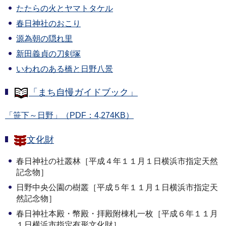
たたらの火とヤマトタケル
春日神社のおこり
源為朝の隠れ里
新田義貞の刀剣塚
いわれのある橋と日野八景
「まち自慢ガイドブック」
「笹下～日野」（PDF：4,274KB）
文化財
春日神社の社叢林［平成４年１１月１日横浜市指定天然
記念物］
日野中央公園の樹叢［平成５年１１月１日横浜市指定天
然記念物］
春日神社本殿・幣殿・拝殿附棟札一枚［平成６年１１月
１日横浜市指定有形文化財］