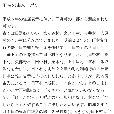
町名の由来・歴史
平成５年の住居表示に伴い、日野町の一部から新設された
町です。
古くは日野郷といい、宮ヶ谷村、宮ノ下村、金井村、吉原
村の４か村に分かれていました。明治２２年の市町村制施
行の際、日野郷と笹下郷を併せて、「日野」の「日」と
「笹下」の下を採って日下村となりました。（日野村、笹
下村、矢部野村、田中村、栗木村、上中里村、峯村、氷取
沢村を合併）。日下村は明治２２年の町村制施行の『神奈
川県公報』告示に「ひのしたむら」とありますが、武内廣
吉氏によると、日下村は最初、「くさかむら」と称しまし
たが、大正初期には、「くさか」と読む人がいなくなっ
て、「ひしたむら」と呼ぶのが一般的となり、村会で「ひ
したむら」と称することに決したといいます。昭和２年４
月１日の横浜市編入の際、久良岐郡(くらきぐん)日下村大字