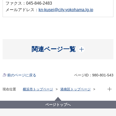
ファクス：045-846-2483
メールアドレス：
kn-kusei@city.yokohama.lg.jp
開く
関連ページ一覧
前のページに戻る
ページID：980-801-543
現在位
現在位置
横浜市トップページ
港南区トップページ
区の紹介
港南区の概要
港南区内の見どころ
町・街・まち 紹介
日野中央
ページトップへ