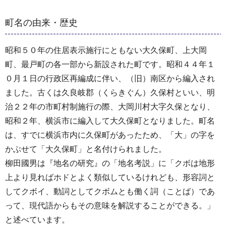
町名の由来・歴史
昭和５０年の住居表示施行にともない大久保町、上大岡
町、最戸町の各一部から新設された町です。昭和４４年１
０月１日の行政区再編成に伴い、（旧）南区から編入され
ました。古くは久良岐郡（くらきぐん）久保村といい、明
治２２年の市町村制施行の際、大岡川村大字久保となり、
昭和２年、横浜市に編入して大久保町となりました。町名
は、すでに横浜市内に久保町があったため、「大」の字を
かぶせて「大久保町」と名付けられました。
柳田國男は『地名の研究』の「地名考説」に「クボは地形
上より見ればホドとよく類似しているけれども、形容詞と
してクボイ、動詞としてクボムとも働く詞（ことば）であ
って、現代語からもその意味を解説することができる。」
と述べています。