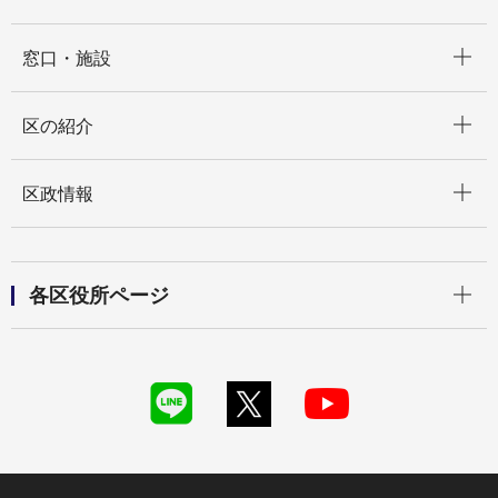
開く
窓口・施設
開く
区の紹介
開く
区政情報
開く
各区役所ページ