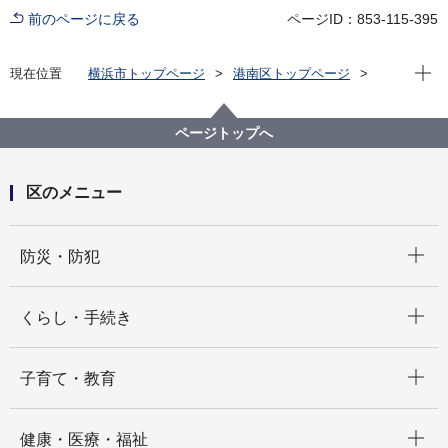
前のページに戻る
ページID：853-115-395
現在位
現在位置
横浜市トップページ
港南区トップページ
区の紹介
港南区の概要
港南区内の見どころ
町・街・まち 紹介
大久保
ページトップへ
区のメニュー
開く
防災・防犯
開く
くらし・手続き
開く
子育て・教育
開く
健康・医療・福祉