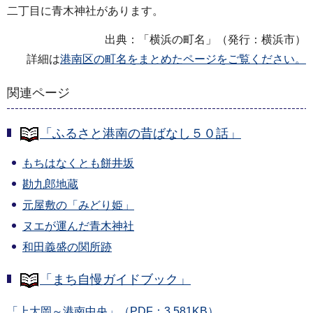
二丁目に青木神社があります。
出典：「横浜の町名」（発行：横浜市）
詳細は
港南区の町名をまとめたページをご覧ください。
関連ページ
「ふるさと港南の昔ばなし５０話」
もちはなくとも餅井坂
勘九郎地蔵
元屋敷の「みどり姫」
ヌエが運んだ青木神社
和田義盛の関所跡
「まち自慢ガイドブック」
「上大岡～港南中央」（PDF：3,581KB）