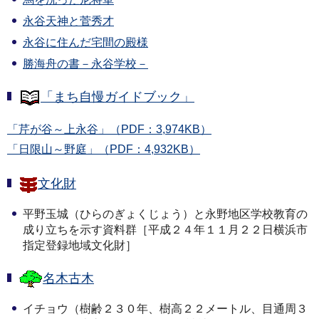
永谷天神と菅秀才
永谷に住んだ宅間の殿様
勝海舟の書－永谷学校－
「まち自慢ガイドブック」
「芹が谷～上永谷」（PDF：3,974KB）
「日限山～野庭」（PDF：4,932KB）
文化財
平野玉城（ひらのぎょくじょう）と永野地区学校教育の
成り立ちを示す資料群［平成２４年１１月２２日横浜市
指定登録地域文化財］
名木古木
イチョウ（樹齢２３０年、樹高２２メートル、目通周３