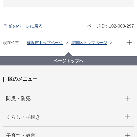
前のページに戻る
ページID：102-069-297
現在位
現在位置
横浜市トップページ
港南区トップページ
区の紹介
港南区の概要
港南区内の見どころ
町・街・まち 紹介
上永谷・上永谷町
ページトップへ
区のメニュー
開く
防災・防犯
開く
くらし・手続き
開く
子育て・教育