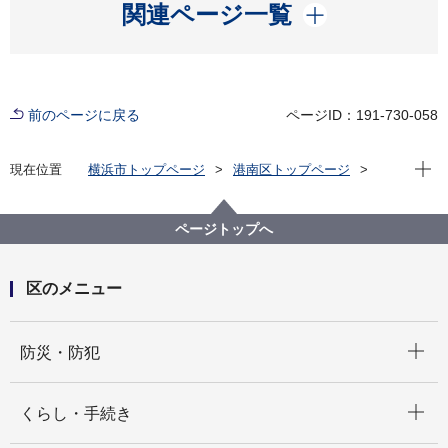
開く
関連ページ一覧
前のページに戻る
ページID：191-730-058
現在位
現在位置
横浜市トップページ
港南区トップページ
区の紹介
港南区内の文化財
区内の文化財
ページトップへ
区のメニュー
開く
防災・防犯
開く
くらし・手続き