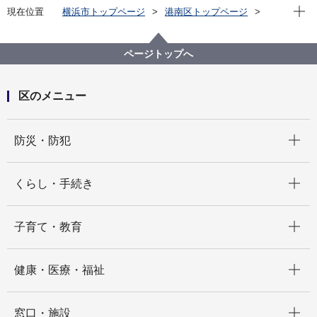
現在位
現在位置
横浜市トップページ
港南区トップページ
区の紹介
港南区内の文化財
区内の彫刻
ページトップへ
区のメニュー
開く
防災・防犯
開く
くらし・手続き
開く
子育て・教育
開く
健康・医療・福祉
開く
窓口・施設