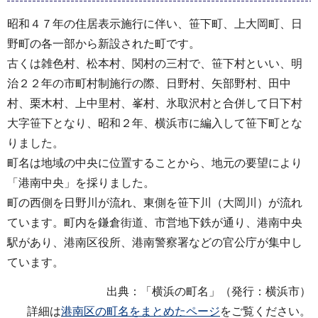
昭和４７年の住居表示施行に伴い、笹下町、上大岡町、日
野町の各一部から新設された町です。
古くは雑色村、松本村、関村の三村で、笹下村といい、明
治２２年の市町村制施行の際、日野村、矢部野村、田中
村、栗木村、上中里村、峯村、氷取沢村と合併して日下村
大字笹下となり、昭和２年、横浜市に編入して笹下町とな
りました。
町名は地域の中央に位置することから、地元の要望により
「港南中央」を採りました。
町の西側を日野川が流れ、東側を笹下川（大岡川）が流れ
ています。町内を鎌倉街道、市営地下鉄が通り、港南中央
駅があり、港南区役所、港南警察署などの官公庁が集中し
ています。
出典：「横浜の町名」（発行：横浜市）
詳細は
港南区の町名をまとめたページ
をご覧ください。