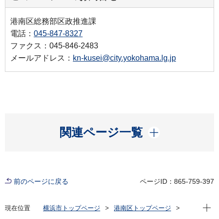
港南区総務部区政推進課
電話：
045-847-8327
ファクス：045-846-2483
メールアドレス：
kn-kusei@city.yokohama.lg.jp
開く
関連ページ一覧
前のページに戻る
ページID：865-759-397
現在位
現在位置
横浜市トップページ
港南区トップページ
区の紹介
港南区の概要