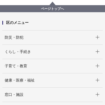
港南区内の見どころ
町・街・まち 紹介
港南中央通
ページトップへ
区のメニュー
開く
防災・防犯
開く
くらし・手続き
開く
子育て・教育
開く
健康・医療・福祉
開く
窓口・施設
開く