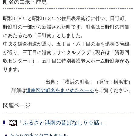
町名の由来・歴史
昭和５８年と昭和６２年の住居表示施行に伴い、日野町、
野庭町の一部から新設された町です。町名は日野町の南側
にあたるため「日野南」としました。
中央を鎌倉街道が通り、五丁目・六丁目の境を環状３号線
が通り、三丁目に港南リサイクルプラザ（現在は「資源回
収センター」）、五丁目に特別養護老人ホーム野庭苑があ
ります。
出典：「横浜の町名」（発行：横浜市）
詳細は
港南区の町名をまとめたページ
をご覧ください。
関連ページ
「ふるさと港南の昔ばなし５０話」
たたらの火とヤマトタケル