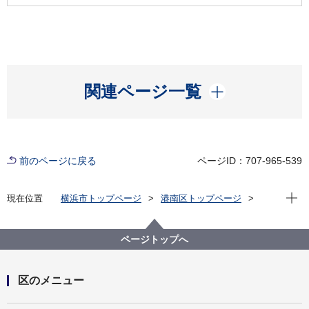
開く
関連ページ一覧
前のページに戻る
ページID：707-965-539
現在位
現在位置
横浜市トップページ
港南区トップページ
区の紹介
港南区の概要
港南区内の見どころ
町・街・まち 紹介
日野南
ページトップへ
区のメニュー