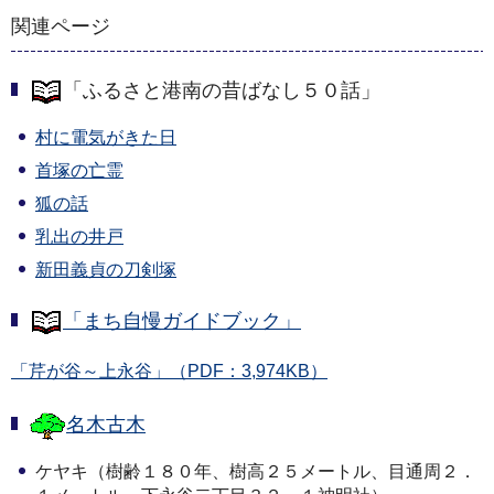
関連ページ
「ふるさと港南の昔ばなし５０話」
村に電気がきた日
首塚の亡霊
狐の話
乳出の井戸
新田義貞の刀剣塚
「まち自慢ガイドブック」
「芹が谷～上永谷」（PDF：3,974KB）
名木古木
ケヤキ（樹齢１８０年、樹高２５メートル、目通周２．