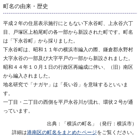
町名の由来・歴史
平成２年の住居表示施行にともない下永谷町、上永谷六丁
目、戸塚区上柏尾町の各一部から新設された町です。町名
は「下永谷町」から採りました。
下永谷町は、昭和１１年の横浜市編入の際、鎌倉郡永野村
大字永谷の一部及び大字平戸の一部から新設されました。
昭和４４年１０月１日の行政区再編成に伴い、（旧）南区
から編入されました。
地名研究で「ナガヤ」は「長い谷」を意味するといいま
す。
一丁目・二丁目の西側を平戸永谷川が流れ、環状２号が通
っています。
出典：「横浜の町名」（発行：横浜市）
詳細は
港南区の町名をまとめたページ
をご覧ください。