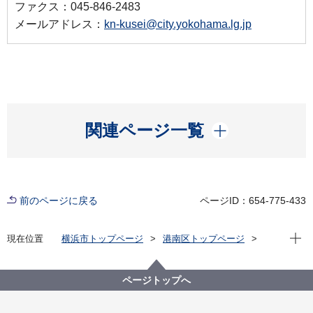
ファクス：045-846-2483
メールアドレス：
kn-kusei@city.yokohama.lg.jp
開く
関連ページ一覧
前のページに戻る
ページID：654-775-433
現在位
現在位置
横浜市トップページ
港南区トップページ
区の紹介
港南区の概要
港南区内の見どころ
町・街・まち 紹介
下永谷
ページトップへ