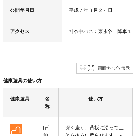
公開年月日
平成７年３月２４日
アクセス
神奈中バス：東永谷 降車１
画面サイズで表示
健康遊具の使い方
健康遊具
名
使い方
称
[背
深く座り、背板に沿って上
伸
体を後ろに反らせます。立