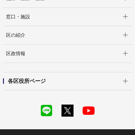
開く
窓口・施設
開く
区の紹介
開く
区政情報
開く
各区役所ページ