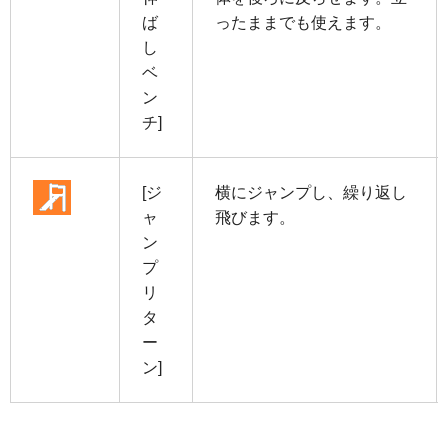
ば
ったままでも使えます。
し
ベ
ン
チ]
[ジ
横にジャンプし、繰り返し
ャ
飛びます。
ン
プ
リ
タ
ー
ン]