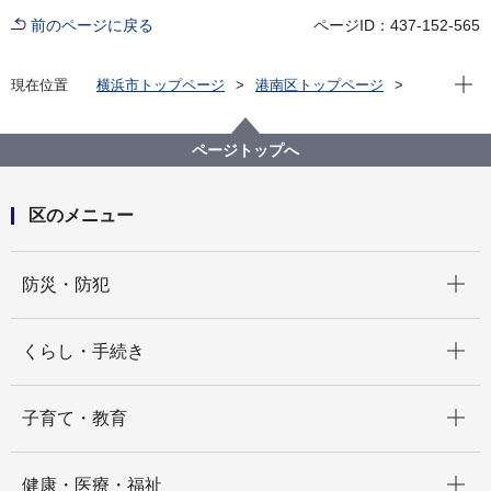
前のページに戻る
ページID：437-152-565
現在位
現在位置
横浜市トップページ
港南区トップページ
くらし・手続き
まちづくり・環境
土木事務所
公園
東永谷三丁目第二公園
ページトップへ
区のメニュー
開く
防災・防犯
開く
くらし・手続き
開く
子育て・教育
開く
健康・医療・福祉