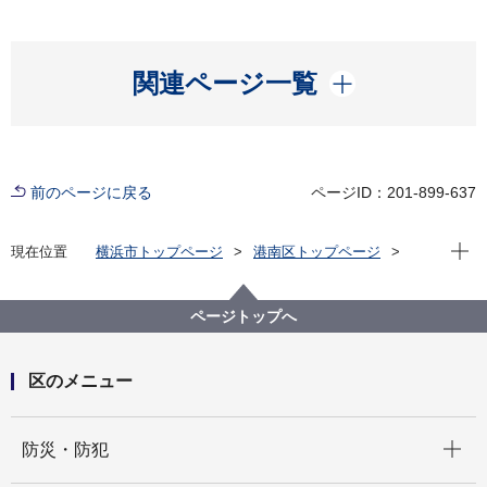
開く
関連ページ一覧
前のページに戻る
ページID：201-899-637
現在位
現在位置
横浜市トップページ
港南区トップページ
くらし・手続き
まちづくり・環境
土木事務所
公園
芹が谷第二公園
ページトップへ
区のメニュー
開く
防災・防犯