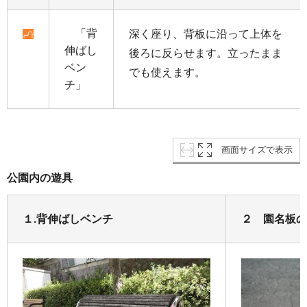
「背
深く座り、背板に沿って上体を
伸ばし
後ろに反らせます。立ったまま
ベン
でも使えます。
チ」
画面サイズで表示
公園内の遊具
１.背伸ばしベンチ
２ 園名板の