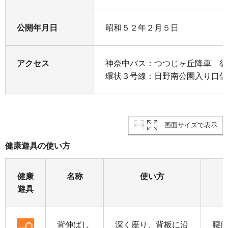
公開年月日
昭和５２年２月５日
アクセス
神奈中バス：つつじヶ丘降車 徒
環状３号線：日野南公園入り口信
画面サイズで表示
健康遊具の使い方
健康
名称
使い方
遊具
背伸ばし
深く座り、背板に沿
腰