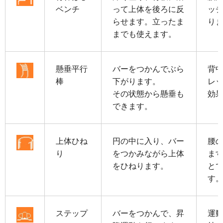
ベンチ
って上体を後ろに反
ッ
らせます。立ったま
り
までも使えます。
懸垂平行
バーをつかんでぶら
背
棒
下がります。
レ
その状態から懸垂も
効
できます。
上体ひね
円の中に入り、バー
腰
り
をつかみながら上体
ま
をひねります。
と
す
ステップ
バーをつかんで、昇
運