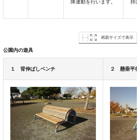
降運動を行います。
持
画面サイズで表示
公園内の遊具
１ 背伸ばしベンチ
２ 懸垂平行