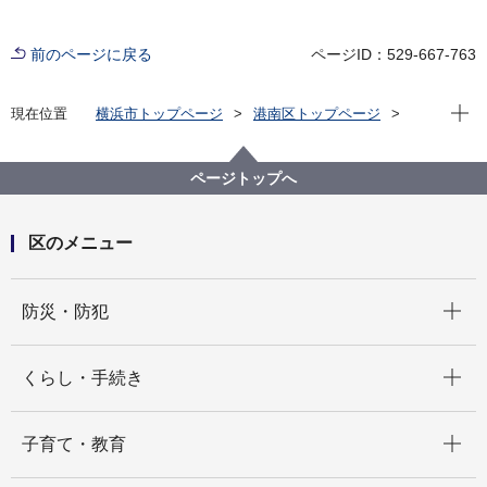
前のページに戻る
ページID：529-667-763
現在位
現在位置
横浜市トップページ
港南区トップページ
くらし・手続き
まちづくり・環境
土木事務所
公園
日野南公園
ページトップへ
区のメニュー
開く
防災・防犯
開く
くらし・手続き
開く
子育て・教育