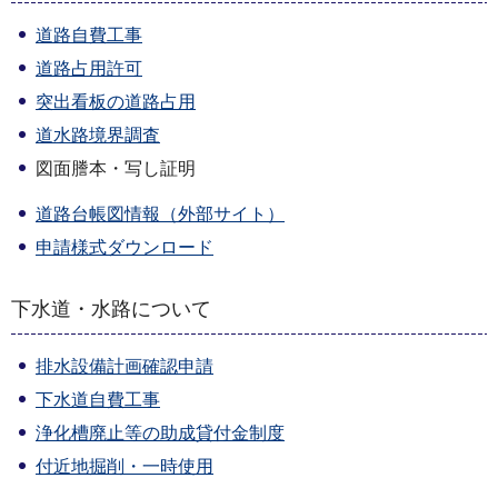
道路自費工事
道路占用許可
突出看板の道路占用
道水路境界調査
図面謄本・写し証明
道路台帳図情報（外部サイト）
申請様式ダウンロード
下水道・水路について
排水設備計画確認申請
下水道自費工事
浄化槽廃止等の助成貸付金制度
付近地掘削・一時使用