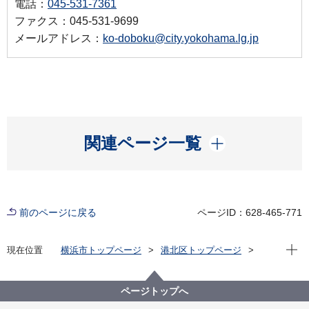
電話：
045-531-7361
ファクス：045-531-9699
メールアドレス：
ko-doboku@city.yokohama.lg.jp
開く
関連ページ一覧
前のページに戻る
ページID：628-465-771
現在位
現在位置
横浜市トップページ
港北区トップページ
くらし・手続き
まちづくり・環境
土木事務所
港北土木事務所
ページトップへ