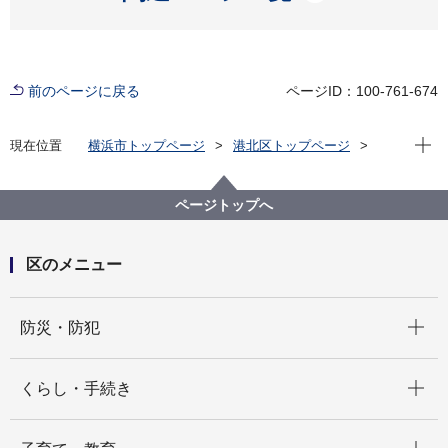
前のページに戻る
ページID：100-761-674
現在位
現在位置
横浜市トップページ
港北区トップページ
くらし・手続き
まちづくり・環境
土木事務所
各種目的別案内 道路・自転車・自動車
ページトップへ
区のメニュー
開く
防災・防犯
開く
くらし・手続き
開く