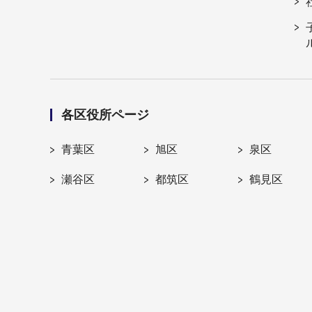
各区役所ページ
青葉区
旭区
泉区
瀬谷区
都筑区
鶴見区