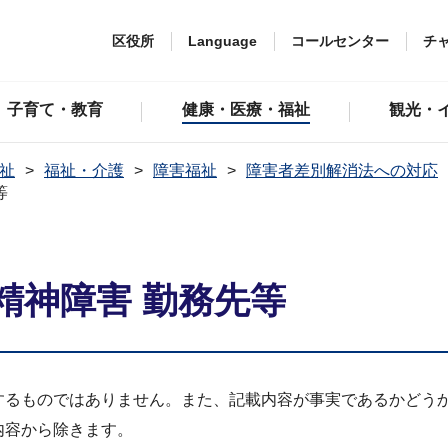
区役所
Language
コールセンター
チ
子育て・教育
健康・医療・福祉
観光・
祉
福祉・介護
障害福祉
障害者差別解消法への対応
等
精神障害 勤務先等
するものではありません。また、記載内容が事実であるかどう
内容から除きます。