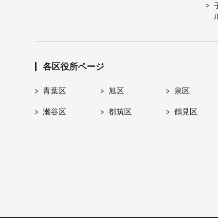
各区役所ページ
青葉区
旭区
泉区
瀬谷区
都筑区
鶴見区