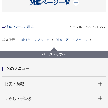
開く
関連ページ一覧
前のページに戻る
ページID：402-451-077
現在位
現在位置
横浜市トップページ
神奈川区トップページ
区政情報
区長のメッセージ
区長瓦版（令和５年度）
５月 おさんぽしながら防災・減災を学びました
ページトップへ
区のメニュー
開く
防災・防犯
開く
くらし・手続き