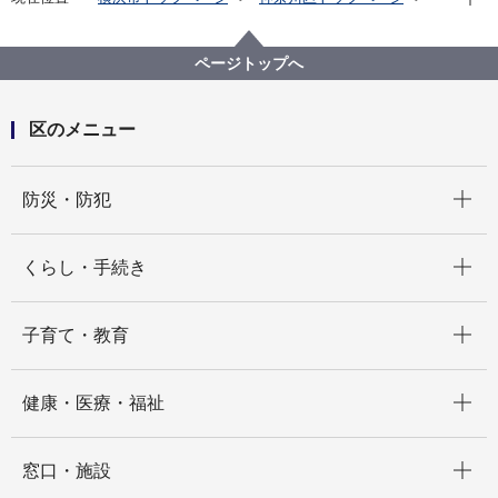
区政情報
区長のメッセージ
区長瓦版（令和５年度）
🌷子育て応援 神奈川区①🌷外国につながる子どもたち
ページトップへ
の心の居場所 ～友ゆうスペース～
区のメニュー
開く
防災・防犯
開く
くらし・手続き
開く
子育て・教育
開く
健康・医療・福祉
開く
窓口・施設