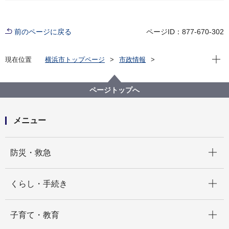
前のページに戻る
ページID：877-670-302
現在位
現在位置
横浜市トップページ
市政情報
広報・広聴・報道
記者発表
総務局
記者発表 2024年度
新たな横浜市地震防災戦略（素案）について市民意見
ページトップへ
募集を実施します！
メニュー
開く
防災・救急
開く
くらし・手続き
開く
子育て・教育