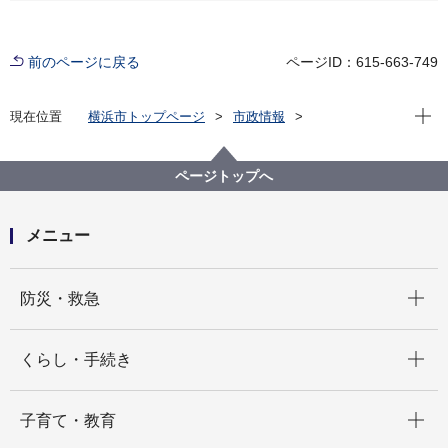
前のページに戻る
ページID：615-663-749
現在位
現在位置
横浜市トップページ
市政情報
広報・広聴・報道
記者発表
総務局
記者発表 2024年度
【中止】「防災週間」に横浜市災害対策本部運営訓練
ページトップへ
を実施します！
メニュー
開く
防災・救急
開く
くらし・手続き
開く
子育て・教育