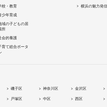
学校・教育
横浜の魅力発
青少年育成
地域の子どもの居
場所
社会的養護
子育て総合ポータ
ル
磯子区
神奈川区
金沢区
戸塚区
中区
西区