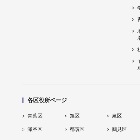
各区役所ページ
青葉区
旭区
泉区
瀬谷区
都筑区
鶴見区