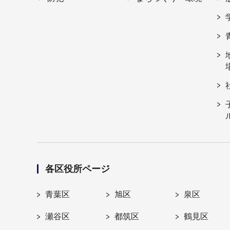
各区役所ページ
青葉区
旭区
泉区
瀬谷区
都筑区
鶴見区