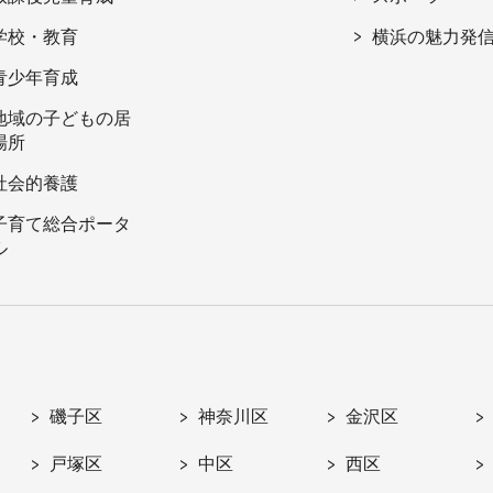
学校・教育
横浜の魅力発
青少年育成
地域の子どもの居
場所
社会的養護
子育て総合ポータ
ル
磯子区
神奈川区
金沢区
戸塚区
中区
西区