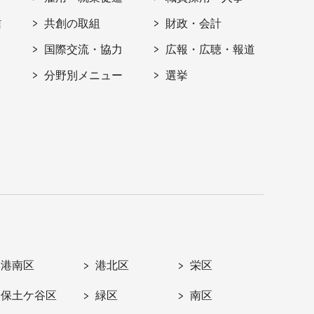
信
共創の取組
財政・会計
国際交流・協力
広報・広聴・報道
分野別メニュー
選挙
港南区
港北区
栄区
保土ケ谷区
緑区
南区