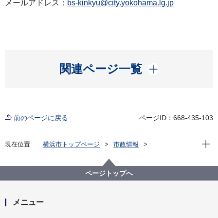
メールアドレス：
bs-kinkyu@city.yokohama.lg.jp
開く
関連ページ一覧
前のページに戻る
ページID：668-435-103
現在位
現在位置
横浜市トップページ
市政情報
広報・広聴・報道
記者発表
総務局
記者発表 2024年度
台風第７号に伴う対応について（最終報）
ページトップへ
メニュー