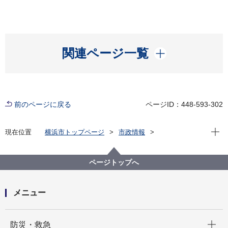
開く
関連ページ一覧
前のページに戻る
ページID：448-593-302
現在位
現在位置
横浜市トップページ
市政情報
広報・広聴・報道
記者発表
総務局
記者発表 2024年度
事務処理ミス等の状況について
ページトップへ
メニュー
開く
防災・救急