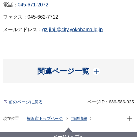
電話：
045-671-2072
ファクス：045-662-7712
メールアドレス：
gz-jinji@city.yokohama.lg.jp
開く
関連ページ一覧
前のページに戻る
ページID：686-586-025
現在位
現在位置
横浜市トップページ
市政情報
広報・広聴・報道
記者発表
総務局
記者発表 2024年度
令和７年４月１日付け人事異動
ページトップへ