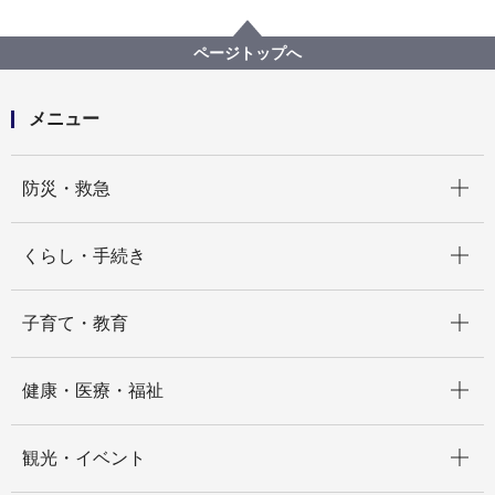
広報・広聴・報道
記者発表
総務局
記者発表 2024年度
株式会社九電工 横浜支店様から「ドローン」を寄贈い
ページトップへ
ただきました！
メニュー
開く
防災・救急
開く
くらし・手続き
開く
子育て・教育
開く
健康・医療・福祉
開く
観光・イベント