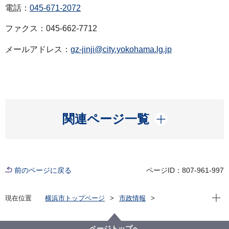
電話：
045-671-2072
ファクス：045-662-7712
メールアドレス：
gz-jinji@city.yokohama.lg.jp
開く
関連ページ一覧
前のページに戻る
ページID：807-961-997
現在位
現在位置
横浜市トップページ
市政情報
広報・広聴・報道
記者発表
総務局
記者発表 2024年度
令和６年９月１日付け人事異動
ページトップへ