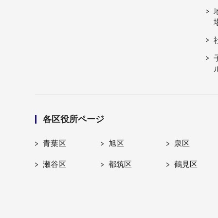
各区役所ページ
青葉区
旭区
泉区
瀬谷区
都筑区
鶴見区