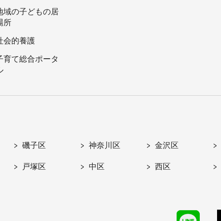
地域の子どもの居
場所
社会的養護
子育て総合ポータ
ル
磯子区
神奈川区
金沢区
戸塚区
中区
西区