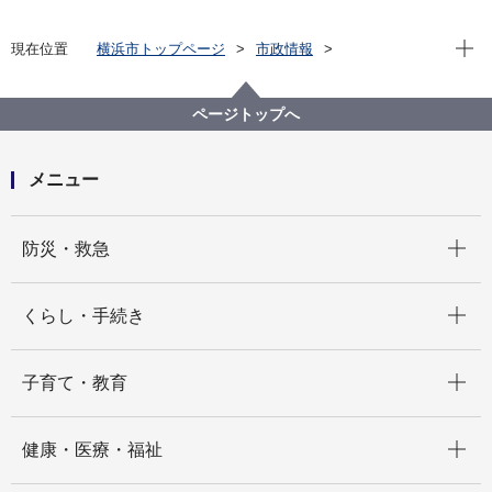
現在位
現在位置
横浜市トップページ
市政情報
広報・広聴・報道
記者発表
総務局
記者発表 2024年度
横浜市庁舎地下１階駐車場における駐車料金の誤徴収
ページトップへ
について
メニュー
開く
防災・救急
開く
くらし・手続き
開く
子育て・教育
開く
健康・医療・福祉